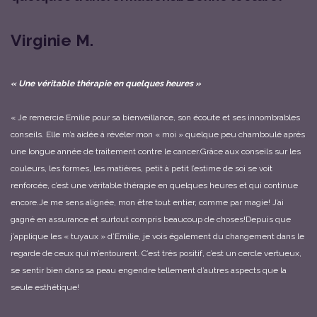
Virginie M.
« Une véritable thérapie en quelques heures »
« Je remercie Emilie pour sa bienveillance, son écoute et ses innombrables
conseils. Elle m’a aidée à révéler mon « moi » quelque peu chamboulé après
une longue année de traitement contre le cancer.
Grâce aux conseils sur les
couleurs, les formes, les matières, petit à petit l’estime de soi se voit
renforcée, c’est une véritable thérapie en quelques heures et qui continue
encore.
Je me sens alignée, mon être tout entier, comme par magie! J’ai
gagné en assurance et surtout compris beaucoup de choses!
Depuis que
j’applique les « tuyaux » d’Emilie, je vois également du changement dans le
regarde de ceux qui m’entourent. C’est très positif, c’est un cercle vertueux,
se sentir bien dans sa peau engendre tellement d’autres aspects que la
seule esthétique!